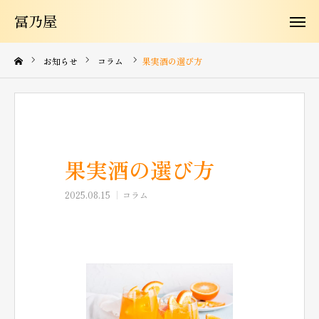
冨乃屋
冨乃屋
冨乃屋について
お知らせ
コラム
果実酒の選び方
商品紹介
よくある質問
果実酒の選び方
お知らせ
2025.08.15
コラム
お問い合わせ
コラム
購入はこちらから
JA