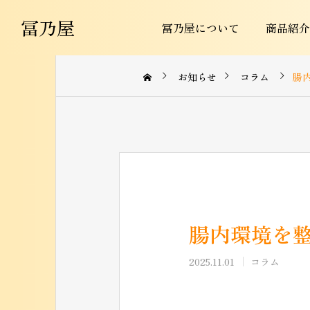
冨乃屋
冨乃屋について
商品紹介
お知らせ
コラム
腸
果物
みかん
腸内環境を
2025.11.01
コラム