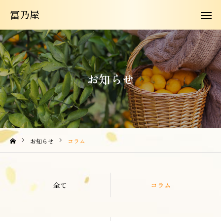
冨乃屋
冨乃屋
冨乃屋について
商品紹介
お知らせ
よくある質問
お知らせ
お問い合わせ
お知らせ
コラム
コラム
全て
コラム
購入はこちらから
JA